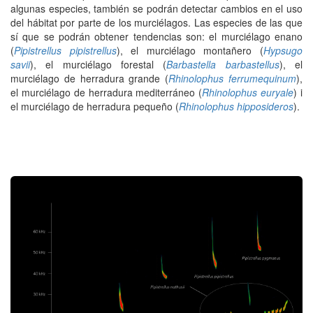
algunas especies, también se podrán detectar cambios en el uso
del hábitat por parte de los murciélagos. Las especies de las que
sí que se podrán obtener tendencias son: el murciélago enano
(
Pipistrellus pipistrellus
), el murciélago montañero (
Hypsugo
savii
), el murciélago forestal (
Barbastella barbastellus
), el
murciélago de herradura grande (
Rhinolophus ferrumequinum
),
el murciélago de herradura mediterráneo (
Rhinolophus euryale
) i
el murciélago de herradura pequeño (
Rhinolophus hipposideros
).