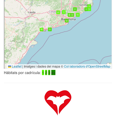
Hábitats por cadrícula:
1
2
3
4+