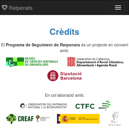
Ratpenats
Toggl
Crèdits
El
Programa de Seguiment de Ratpenats
és un projecte en conveni
amb:
En col·laboració amb: